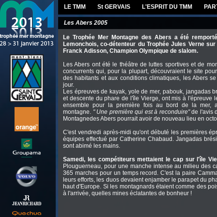
LE TMM
St GERVAIS
L'ESPRIT DU TMM
PAR
Les Abers 2005
Le Trophée Mer Montagne des Abers a été remporté 
Lemonchois, co-détenteur du Trophée Jules Verne sur 
Franck Adisson, Champion Olympique de slalom.
Les Abers ont été le théâtre de luttes sportives et de m
concurrents qui, pour la plupart, découvraient le site pour
des habitants et aux conditions climatiques, les Abers s
jour.
Les épreuves de kayak, yole de mer, pabouk, jangadas br
et descente du phare de l'île Vierge, ont mis à l'épreuve l
ensemble pour la première fois au bord de la mer, a
montagne.
" Une première qui est à reconduire"
de l'avis 
Montagnedes Abers pourrait avoir de nouveau lieu en octo
C'est vendredi après-midi qu'ont débuté les premières ép
équipes effectué par Catherine Chabaud. Jangadas brésili
sont abimé les mains.
Samedi, les compétiteurs mettaient le cap sur l'île Vi
Plouguerneau, pour une manche intense au milieu des cail
365 marches pour un temps record. C'est la paire Cammas
leurs efforts, les duos devaient enjamber le parapet du ph
haut d'Europe. Si les montagnards étaient comme des poiss
à l'arrivée, quelles mines éclatantes de bonheur !