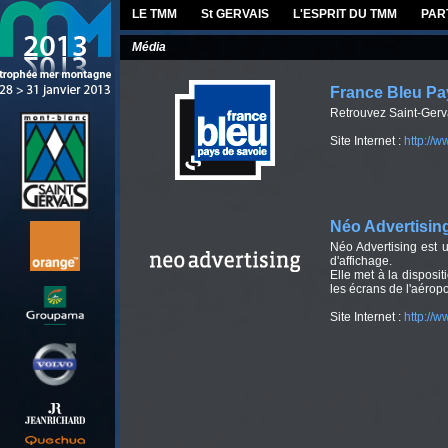
LE TMM
St GERVAIS
L'ESPRIT DU TMM
PAR
Média
France Bleu Pa
Retrouvez Saint-Gerv
Site Internet :
http://
Néo Advertisin
Néo Advertising est 
d'affichage.
Elle met à la disposi
les écrans de l'aérop
Site Internet :
http://w