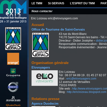
LE TMM
St GERVAIS
L'ESPRIT DU TMM
PAR
Nous contacter
Eric Loizeau eric@elovoyagers.com
Accueil
Office de Tourisme de Saint-Gervais
43 rue du Mont-Blanc
74170 Saint-Gervais les bains - Tél.
Directeur - Didier Josèphe –
didier.
Responsable communication - Bénéd
Responsable évènementiel - Jeanne
Organisation générale
Elovoyagers
Eric Loizeau
Tél : 06 07 84 89 19 . 01 45 27 82 07
Mail :
eric@elovoyagers.com
12 avenue de Versailles
75016 PARIS
Site web :
http://www.elovoyagers.co
Blog :
http://ericloizeau.blogspot.com
Relations presse
Agence Duodecim