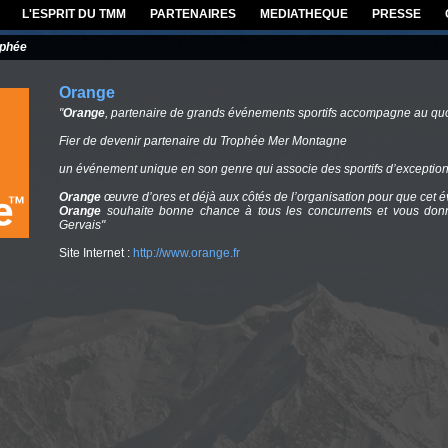
L'ESPRIT DU TMM
PARTENAIRES
MEDIATHEQUE
PRESSE
ophée
Orange
"
Orange
, partenaire de grands événements sportifs accompagne au quo
Fier de devenir partenaire du Trophée Mer Montagne
un événement unique en son genre qui associe des sportifs d’exception
Orange
œuvre d’ores et déjà aux côtés de l’organisation pour que cet 
Orange
souhaite bonne chance à tous les concurrents et vous donn
Gervais"
Site Internet :
http://www.orange.fr