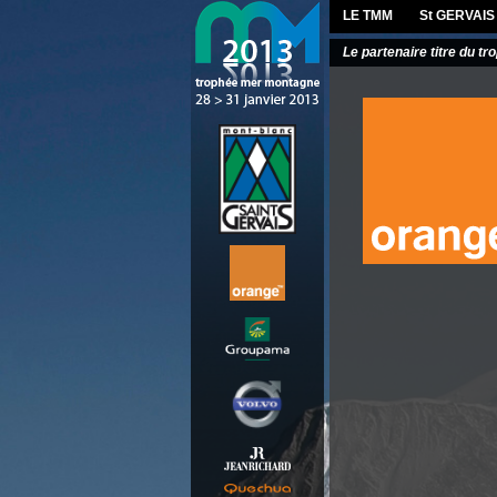
LE TMM
St GERVAIS
Le partenaire titre du tr